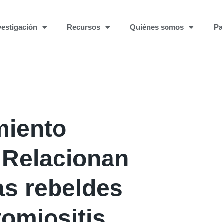
vestigación
Recursos
Quiénes somos
Pa
miento
 Relacionan
as rebeldes
omiositis