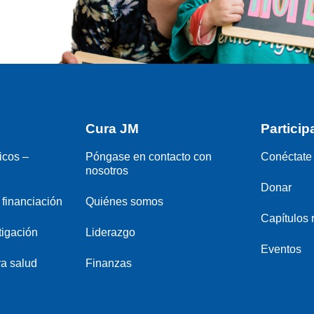
Cura JM
Particip
icos –
Póngase en contacto con
Conéctate 
nosotros
Donar
financiación
Quiénes somos
Capítulos 
tigación
Liderazgo
Eventos
a salud
Finanzas