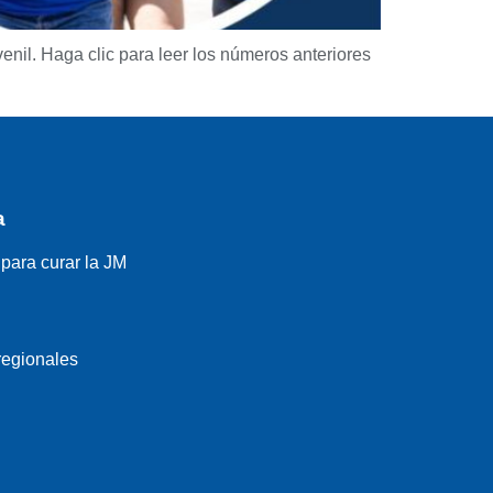
enil. Haga clic para leer los números anteriores
a
para curar la JM
regionales