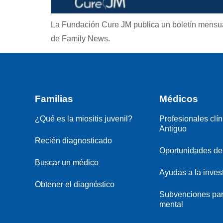
La Fundación Cure JM publica un boletín mensual 
de Family News.
Familias
Médicos
¿Qué es la miositis juvenil?
Profesionales clín
Antiguo
Recién diagnosticado
Oportunidades de 
Buscar un médico
Ayudas a la inves
Obtener el diagnóstico
Subvenciones par
mental