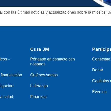
con las últimas noticias y actualizaciones sobre la miositis juv
Cura JM
Particip
icos –
Póngase en contacto con
Conéctate 
nosotros
Donar
financiación
Quiénes somos
Capítulos 
tigación
Liderazgo
Eventos
a salud
Finanzas