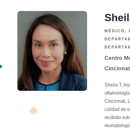
Shei
MÉDICO, 
DEPARTAM
DEPARTA
Centro Mé
Cincinnat
Sheila T. An
oftalmología
Cincinnati. 
calidad de v
recibido sub
reumatologí