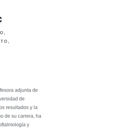
c
O,
NTO,
ofesora adjunta de
iversidad de
os resultados y la
o de su carrera, ha
oftalmología y