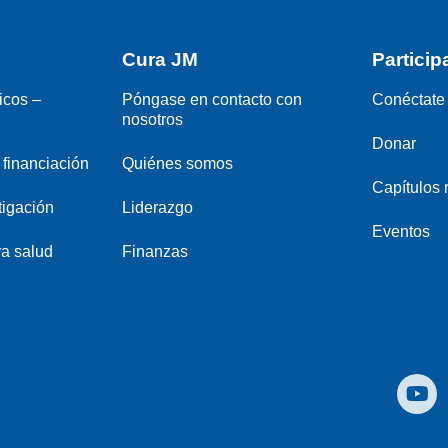
Cura JM
Particip
icos –
Póngase en contacto con
Conéctate 
nosotros
Donar
financiación
Quiénes somos
Capítulos 
tigación
Liderazgo
Eventos
a salud
Finanzas