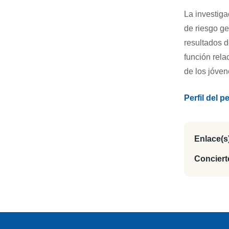
La investiga
de riesgo ge
resultados d
función relac
de los jóven
Perfil del p
Enlace(s)
Concierte